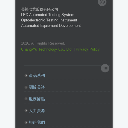
長裕欣業股份有限公司
LED Automated Testing System
Optoelectronic Testing Instrument
Automated Equipment Development
2016. All Rights Reserved.
Chang-Yu Technology Co., Ltd.
|
Privacy Policy
產品系列
關於長裕
服務據點
人力資源
聯絡我們